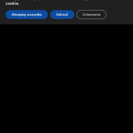
cookie.
Akceptuj wszystko
Odrzuć
Ustawienia
NASZ
WKŁAD
Zapewniliśmy wsparcie w projektowaniu poziomów.