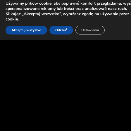
Używamy plików cookie, aby poprawić komfort przeglądania, wyś
spersonalizowane reklamy lub treści oraz analizować nasz ruch.
Klikając „Akceptuj wszystko”, wyrażasz zgodę na używanie przez
cookie.
Akceptuj wszystko
Odrzuć
Ustawienia
NASZ
WKŁAD
Zapewniliśmy wsparcie w zakresie questów, narracji, materiałów 3D,
artu oraz gameplayu.