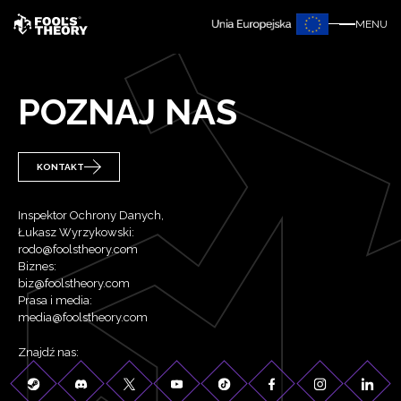
MENU
POZNAJ NAS
KONTAKT
Inspektor Ochrony Danych,
Łukasz Wyrzykowski:
rodo@foolstheory.com
Biznes:
biz@foolstheory.com
Prasa i media:
media@foolstheory.com
Znajdź nas: