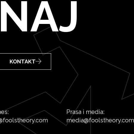
NAJ
KONTAKT
nes:
Prasa i media:
@foolstheory.com
media@foolstheory.com