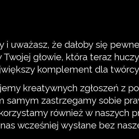
ry i uważasz, że dałoby się pewn
 w Twojej głowie, która teraz h
największy komplement dla twórcy
ujemy kreatywnych zgłoszeń z po
m samym zastrzegamy sobie praw
korzystamy również w naszych p
o nas wcześniej wysłane bez nasz