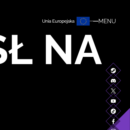
MENU
Ł NA