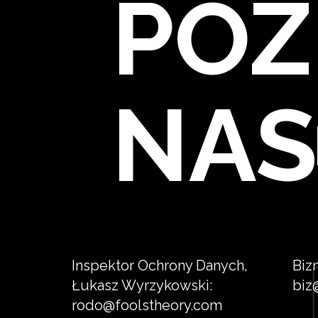
POZ
NAS
Inspektor Ochrony Danych,
Biz
Łukasz Wyrzykowski:
biz
rodo@foolstheory.com