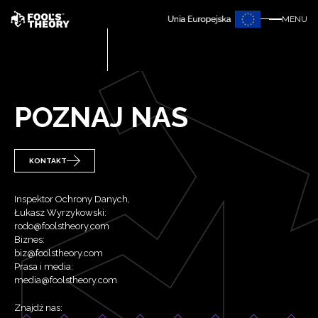
MENU
POZNAJ NAS
KONTAKT
Inspektor Ochrony Danych,
Łukasz Wyrzykowski:
rodo@foolstheory.com
Biznes:
biz@foolstheory.com
Prasa i media:
media@foolstheory.com
Znajdź nas: